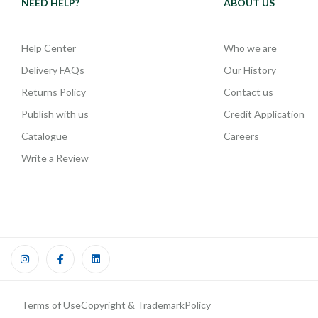
NEED HELP?
ABOUT US
Help Center
Who we are
Delivery FAQs
Our History
Returns Policy
Contact us
Publish with us
Credit Application
Catalogue
Careers
Write a Review
Terms of Use
Copyright & Trademark
Policy