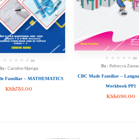
(0)
(0)
By :
Rebecca Zawad
By :
Caroline Njenga
CBC Made Familiar – Languag
de Familiar – MATHEMATICS
Workbook PP1
KSh
735.00
KSh
696.00