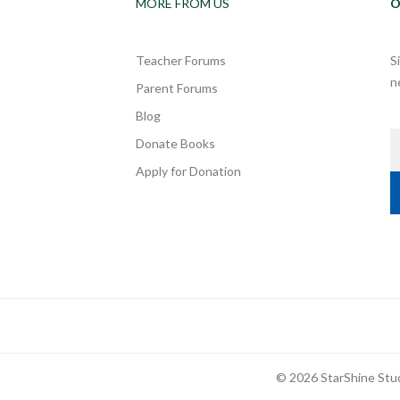
MORE FROM US
O
Teacher Forums
S
n
Parent Forums
Blog
Donate Books
Apply for Donation
© 2026 StarShine Stud