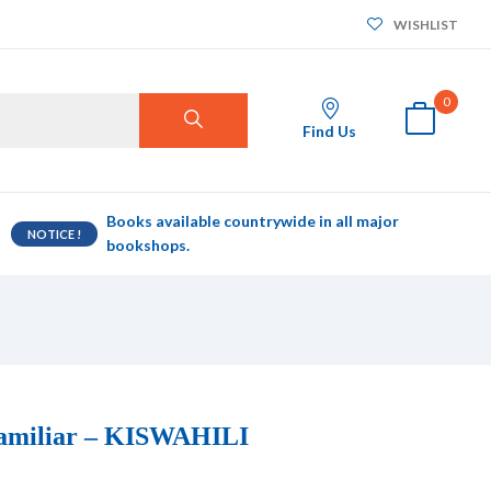
WISHLIST
0
Find Us
Books available countrywide in all major
NOTICE !
bookshops.
amiliar – KISWAHILI