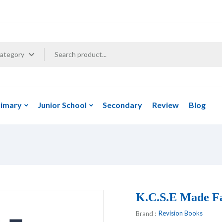
Category
rimary
Junior School
Secondary
Review
Blog
K.C.S.E Made F
Revision Books
Brand :