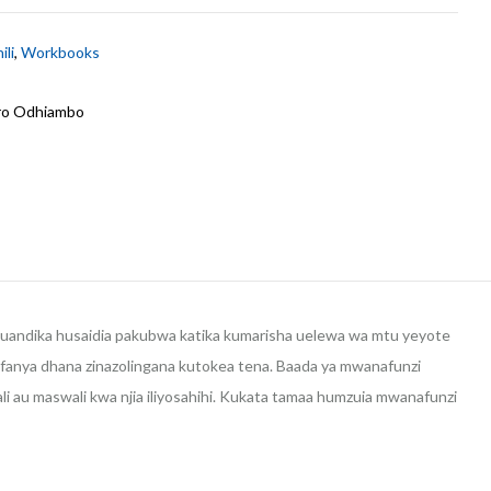
ili
,
Workbooks
ro Odhiambo
kuandika husaidia pakubwa katika kumarisha uelewa wa mtu yeyote
hufanya dhana zinazolingana kutokea tena. Baada ya mwanafunzi
li au maswali kwa njia iliyosahihi. Kukata tamaa humzuia mwanafunzi