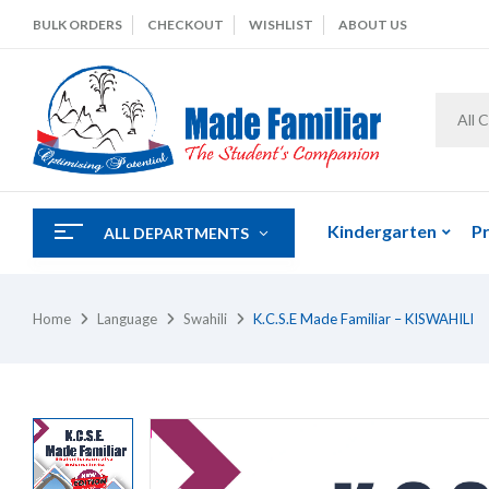
BULK ORDERS
CHECKOUT
WISHLIST
ABOUT US
All 
Kindergarten
P
ALL DEPARTMENTS
Home
Language
Swahili
K.C.S.E Made Familiar – KISWAHILI