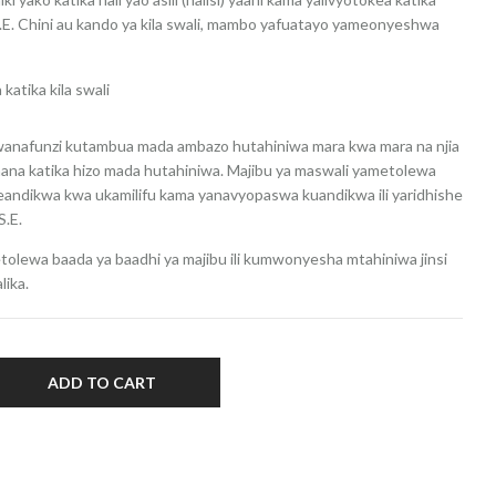
S.E. Chini au kando ya kila swali, mambo yafuatayo yameonyeshwa
katika kila swali
wanafunzi kutambua mada ambazo hutahiniwa mara kwa mara na njia
ana katika hizo mada hutahiniwa. Majibu ya maswali yametolewa
eandikwa kwa ukamilifu kama yanavyopaswa kuandikwa ili yaridhishe
S.E.
olewa baada ya baadhi ya majibu ili kumwonyesha mtahiniwa jinsi
lika.
ADD TO CART