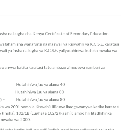
Insha na Lugha cha Kenya Certificate of Secondary Education
kuwafahamisha wanafunzi na maswali ya Kiswahili ya K.C.S.E. karatasi
aswali ya insha na lugha ya K.C.S.E. yaliyotahiniwa kutoka mwaka wa
wanywa katika karatasi tatu ambazo zimepewa nambari za
utahiniwa juu ya alama 40
utahiniwa juu ya alama 80
hili) – Hutahiniwa juu ya alama 80
aka wa 2001 somo la Kiswahili lilikuwa limegawanywa katika karatasi
Insha), 102/1B (Lugha) a 102/2 (Fasihi); jambo hili litadhihirika
ya mwaka wa 2000.
i yako katika hali yao asili (halisi) yaani kama yalivyotokea katika