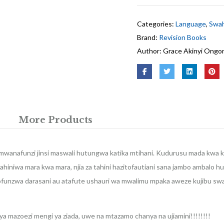
Categories:
Language
,
Swah
Brand:
Revision Books
Author:
Grace Akinyi Ongo
More Products
mwanafunzi jinsi maswali hutungwa katika mtihani. Kudurusu mada kwa 
ahiniwa mara kwa mara, njia za tahini hazitofautiani sana jambo ambalo 
vyofunzwa darasani au atafute ushauri wa mwalimu mpaka aweze kujibu swa
anya mazoezi mengi ya ziada, uwe na mtazamo chanya na ujiamini!!!!!!!!