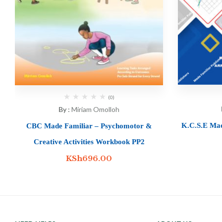
(0)
By :
Miriam Omolloh
K.C.S.E Ma
CBC Made Familiar – Psychomotor &
Creative Activities Workbook PP2
KSh
696.00