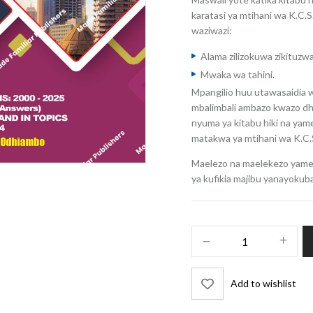
karatasi ya mtihani wa K.C.
waziwazi:
Alama zilizokuwa zikituzwa 
Mwaka wa tahini.
Mpangilio huu utawasaidia 
mbalimbali ambazo kwazo dh
nyuma ya kitabu hiki na yam
matakwa ya mtihani wa K.C.
Maelezo na maelekezo yamet
ya kufikia majibu yanayokuba
Add to wishlist