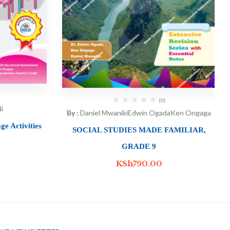
(0)
i
By :
Daniel Mwaniki
Edwin Ogada
Ken Ongaga
e Activities
SOCIAL STUDIES MADE FAMILIAR,
GRADE 9
KSh
790.00