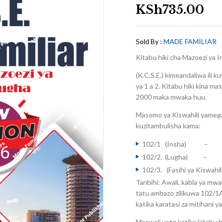
KSh
735.00
Sold By :
MADE FAMILIAR
Kitabu hiki cha Mazoezi ya 
(K.C.S.E.) kimeandaliwa ili 
ya 1 a 2. Kitabu hiki kina m
2000 maka mwaka huu.
Masomo ya Kiswahili yamega
kuzitambulisha kama:
102/1 (Insha) – H
102/2. (Lugha) – H
102/3. (Fasihi ya Kiswa
Tanbihi: Awali, kabla ya mw
tatu ambazo zilikuwa 102/1A (
katika karatasi za mitihani 
Maswali yote katika kitabu hik